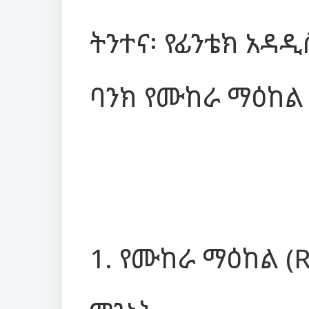
ትንተና፡ የፊንቴክ አዳ
ባንክ የሙከራ ማዕከል 
1. የሙከራ ማዕከል (R