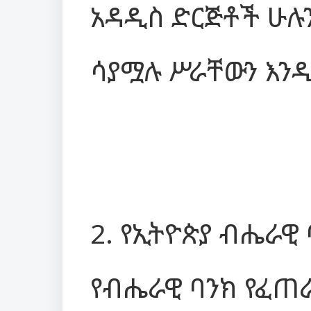
አዳዲስ ድርጅቶች ሁሉ
ሳያሟሉ ሥራቸውን እን
2. የኢትዮጵያ ብሔራዊ
የብሔራዊ ባንክ የፈጠ