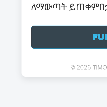
ለማውጣት ይጠቀምበ
FU
© 2026 TIMO