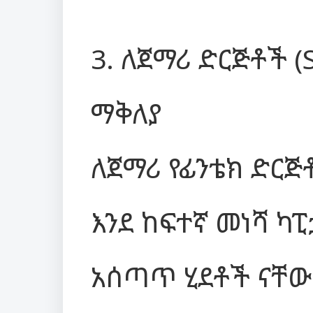
3. ለጀማሪ ድርጅቶች (
ማቅለያ
ለጀማሪ የፊንቴክ ድርጅ
እንደ ከፍተኛ መነሻ ካ
አሰጣጥ ሂደቶች ናቸ