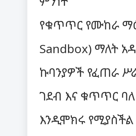
ምንነት
የቁጥጥር የሙከራ ማዕከ
Sandbox) ማለት አዳ
ኩባንያዎች የፈጠራ ሥ
ገደብ እና ቁጥጥር ባለ
እንዲሞክሩ የሚያስችል 