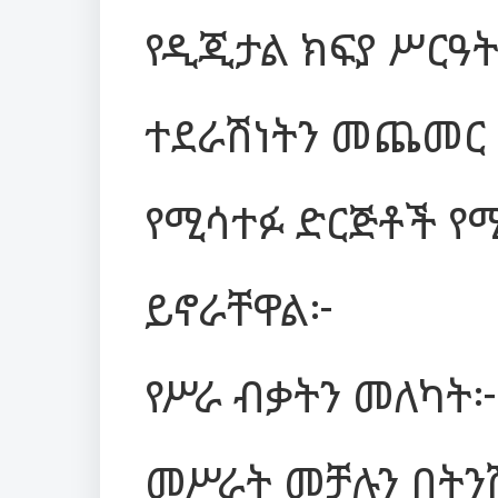
የዲጂታል ክፍያ ሥርዓት
ተደራሽነትን መጨመር
የሚሳተፉ ድርጅቶች የ
ይኖራቸዋል፦
የሥራ ብቃትን መለካት
መሥራት መቻሉን በትን