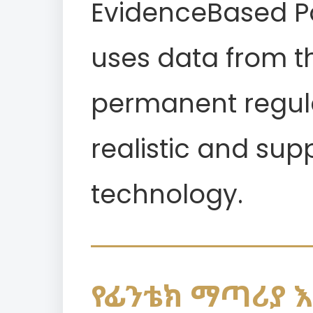
EvidenceBased P
uses data from th
permanent regula
realistic and sup
technology.
የፊንቴክ ማጣሪያ 