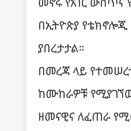
መኖሩ የአገር ውስጥና 
በኢትዮጵያ የቴክኖሎጂ 
ያበረታታል።
በመረጃ ላይ የተመሠረ
ከሙከራዎቹ የሚያገኘ
ዘመናዊና ለፈጠራ የ