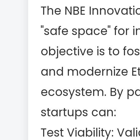
The NBE Innovati
"safe space" for i
objective is to fo
and modernize E
ecosystem. By par
startups can:
Test Viability: Va