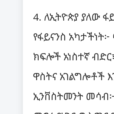
4. ለኢትዮጵያ ያለው ፋ
የፋይናንስ አካታችነት፦
ክፍሎች አነስተኛ ብድር
ዋስትና አገልግሎቶች እ
ኢንቨስትመንት መሳብ፦