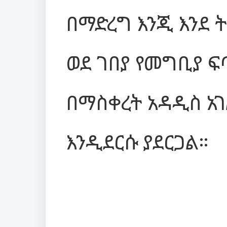
በማድረግ እንጂ እንደ 
ወደ ገበያ የመግቢያ 
በማስቀረት አዳዲስ አ
እንዲደርሱ ያደርጋል።