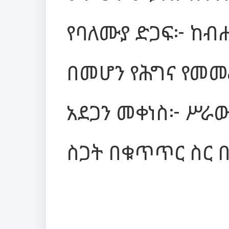
የባለሙያ ድጋፍ፦ ከብ
በመሆን የሕግና የመመ
አደጋን መቀነስ፦ ሥራው
ስጋት በቁጥጥር ስር 