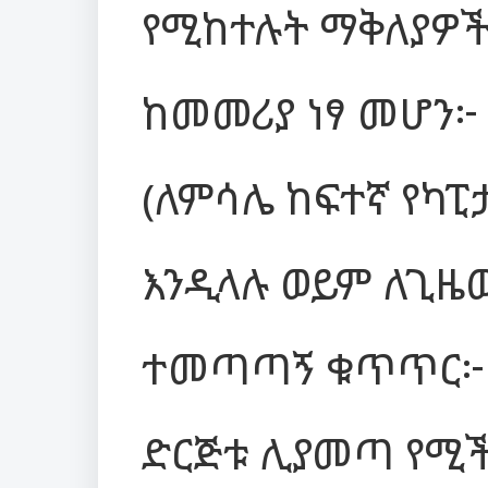
የሚከተሉት ማቅለያዎች
ከመመሪያ ነፃ መሆን፦
(ለምሳሌ ከፍተኛ የካ
እንዲላሉ ወይም ለጊዜ
ተመጣጣኝ ቁጥጥር፦
ድርጅቱ ሊያመጣ የሚች