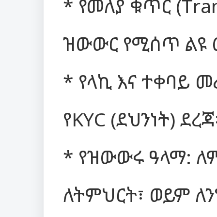
* የመለያ ቁጥር (Tran
ዝውውር የሚሰጥ ልዩ 
* የላኪ እና ተቀባይ መ
የKYC (ደህንነት) ደረጃ
* የዝውውሩ ዓላማ: ለ
ለትምህርት፣ ወይም ለን