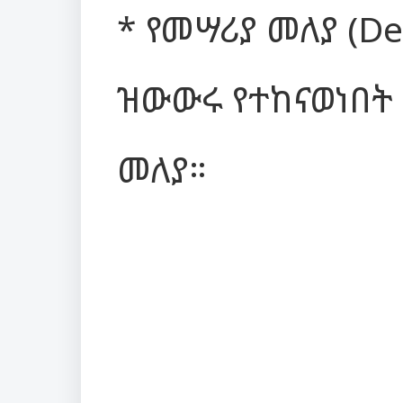
* የመሣሪያ መለያ (Dev
ዝውውሩ የተከናወነበት
መለያ።