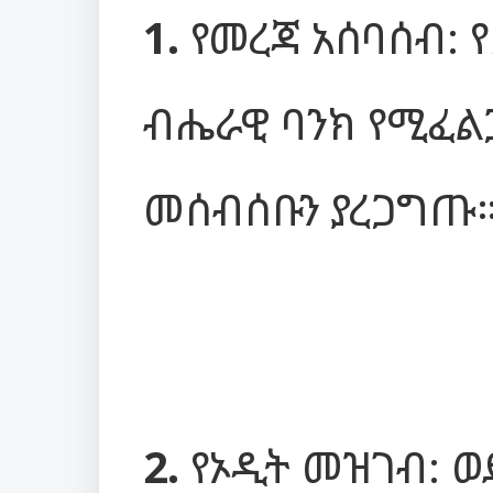
1.
የመረጃ አሰባሰብ: 
ብሔራዊ ባንክ የሚፈል
መሰብሰቡን ያረጋግጡ
2.
የኦዲት መዝገብ: ወ