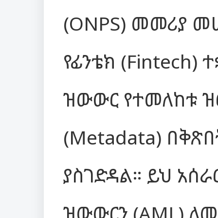
(ONPS) መመሪያ መሠ
የፊንቴክ (Fintech) 
ዝውውር የተመለከቱ ዝ
(Metadata) በቅጽበ
ያስገድዳል። ይህ አሰራ
ዝውውርን (AML) ለ