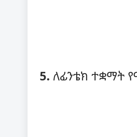
5.
ለፊንቴክ ተቋማት 