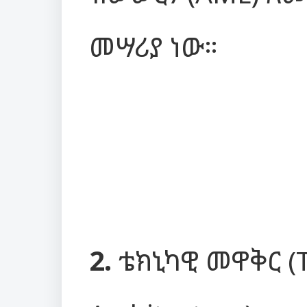
መሣሪያ ነው።
2.
ቴክኒካዊ መዋቅር (T