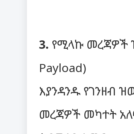
3.
የሚላኩ መረጃዎች ዝ
Payload)
እያንዳንዱ የገንዘብ ዝ
መረጃዎች መካተት አለ