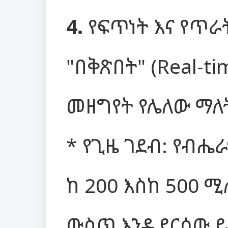
4.
የፍጥነት እና የጥራ
"በቅጽበት" (Real-t
መዘግየት የሌለው ማለ
* የጊዜ ገደብ: የብሔ
ከ 200 እስከ 500 ሚ
ውስጥ እንዲደርሰው 