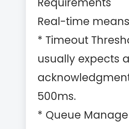
Requirements
Real-time means 
* Timeout Thresh
usually expects 
acknowledgment 
500ms.
* Queue Managem