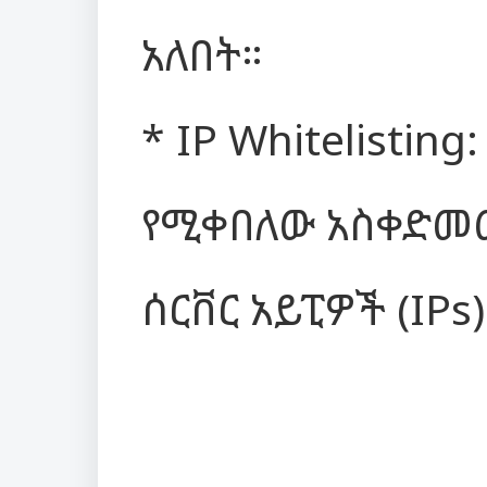
አለበት።
* IP Whitelistin
የሚቀበለው አስቀድመው
ሰርቨር አይፒዎች (IPs