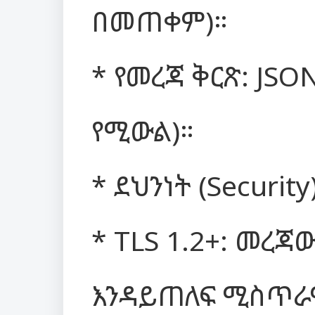
በመጠቀም)።
* የመረጃ ቅርጽ: JS
የሚውል)።
* ደህንነት (Security)
* TLS 1.2+: መረ
እንዳይጠለፍ ሚስጥራ