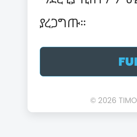
ያረጋግጡ።
FU
© 2026 TIMO