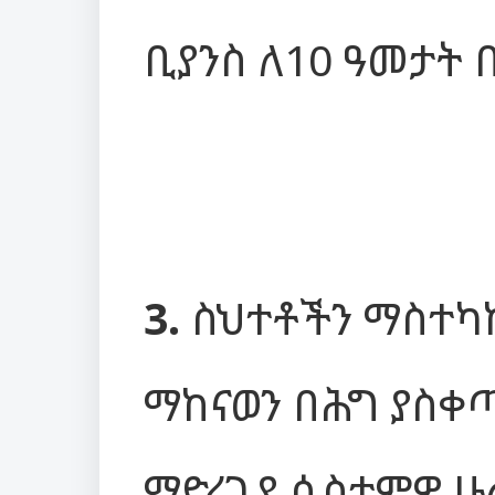
ቢያንስ ለ10 ዓመታት
3.
ስህተቶችን ማስተካ
ማከናወን በሕግ ያስቀጣ
ማድረጊያ ሲስተምዎ ሁ