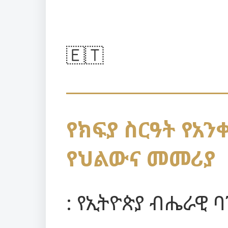
🇪🇹
የክፍያ ስርዓት የአን
የህልውና መመሪያ
: የኢትዮጵያ ብሔራዊ ባ