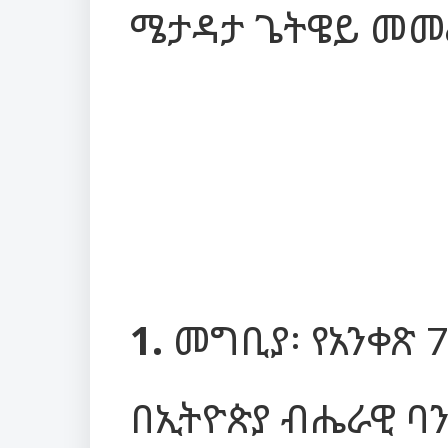
ሜታዳታ ጌትዌይ መመ
1.
መግቢያ፡ የአንቀጽ 7
በኢትዮጵያ ብሔራዊ ባን