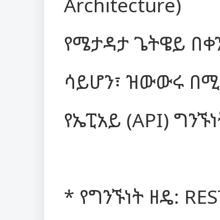
Architecture)
የሜታዳታ ጌትዌይ በቀ
ሳይሆን፣ ዝውውሩ በሚ
የኤፒአይ (API) ግንኙነ
* የግንኙነት ዘዴ: RES