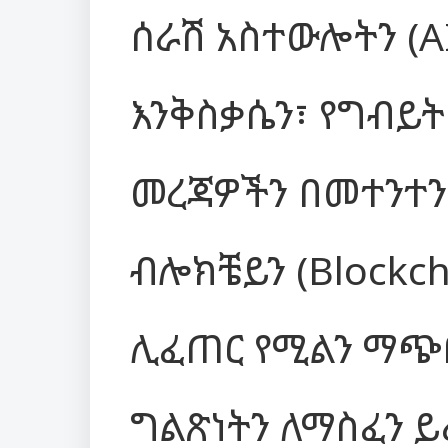
ሰራሽ አስተውሎትን (
እንቅስቃሴን፣ የግብይት
መረጃዎችን በመተንተን
ብሎክቼይን (Blockch
ሊፈጠር የሚልን ማጭበ
ግልጽነትን ለማስፈን ይ