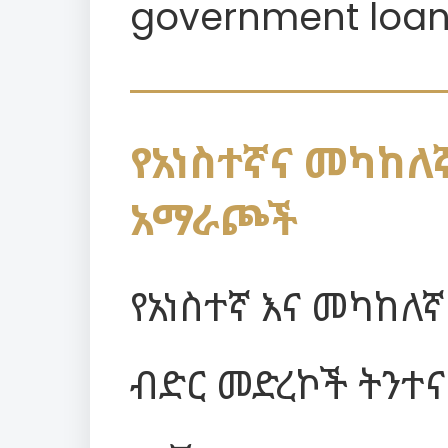
government loans
የአነስተኛና መካከለ
አማራጮች
የአነስተኛ እና መካከለ
ብድር መድረኮች ትንተና፡