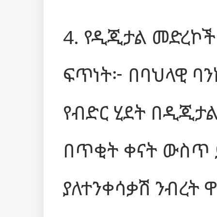
4. የዲጂታል መድረኮ
ፍጥነት፦ በባህላዊ ባ
የብድር ሂደት በዲጂታ
በጥቂት ቀናት ውስጥ
ያለተንቀሳቃሽ ንብረት 