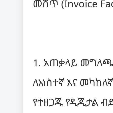
መሸጥ (Invoice Fac
1. አጠቃላይ መግለ
ለአነስተኛ እና መካከለኛ
የተዘጋጁ የዲጂታል ብድ