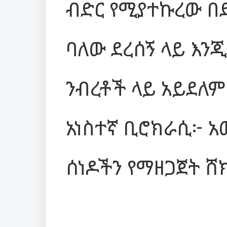
ብድር የሚያተኩረው በድ
ባለው ደረሰኝ ላይ እንጂ
ንብረቶች ላይ አይደለም
አነስተኛ ቢሮክራሲ፦ 
ሰነዶችን የማዘጋጀት ሸ