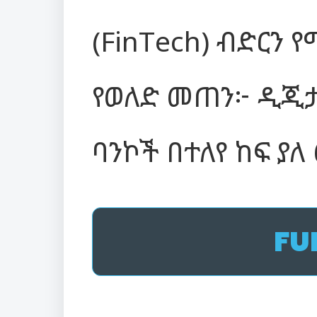
(FinTech) ብድርን 
የወለድ መጠን፦ ዲጂታ
ባንኮች በተለየ ከፍ ያ
FU