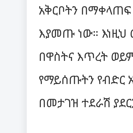
አቅርቦትን በማቀላጠፍ
እያመጡ ነው። እነዚህ 
በዋስትና እጥረት ወይም
የማይሰጡትን የብድር 
በመታገዝ ተደራሽ ያደር