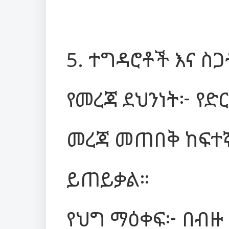
5. ተግዳሮቶች እና ስ
የመረጃ ደህንነት፦ የድ
መረጃ መጠበቅ ከፍተኛ
ይጠይቃል።
የህግ ማዕቀፍ፦ በብዙ 