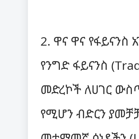
2. ዋና ዋና የፋይናንስ
የንግድ ፋይናንስ (Tra
መድረኮች ለሀገር ውስ
የሚሆን ብድርን ያመቻ
መተማመኛ ሰነዶችን (Let