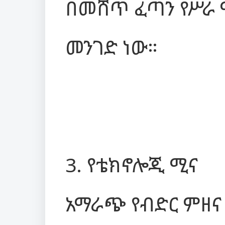
በመሸጥ ፈጣን የሥራ 
መንገድ ነው።
3. የቴክኖሎጂ ሚና
አማራጭ የብድር ምዘና (