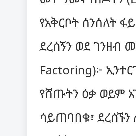
የአቅርቦት ሰንሰለት ፋ
ደረሰኝን ወደ ገንዘብ መቀ
Factoring)፦ ኢን
የሸጡትን ዕቃ ወይም አ
ሳይጠባበቁ፣ ደረሰኙን