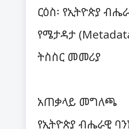
ርዕስ፡ የኢትዮጵያ ብሔራ
የሜታዳታ (Metadata
ትስስር መመሪያ
አጠቃላይ መግለጫ
የኢትዮጵያ ብሔራዊ ባን