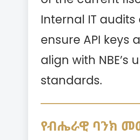
Internal IT audi
ensure API keys a
align with NBE’s
standards.
የብሔራዊ ባንክ መመ