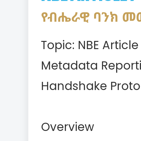
የብሔራዊ ባንክ መመ
Topic: NBE Articl
Metadata Report
Handshake Proto
Overview