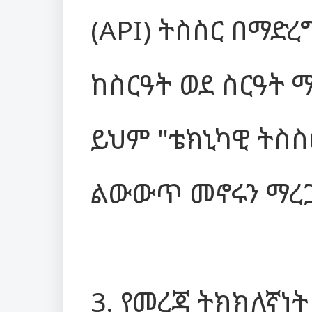
(API) ትስስር በማድ
ከስርዓት ወደ ስርዓት
ይህም "ቴክኒካዊ ትስስ
ልውውጥ መኖሩን ማረጋ
3. የመረጃ ትክክለኛነት