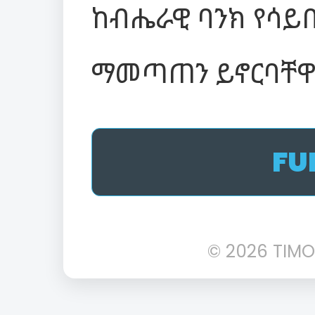
ከብሔራዊ ባንክ የሳይበ
ማመጣጠን ይኖርባቸዋ
FU
© 2026 TIMO