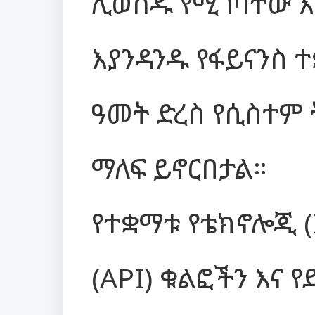
ሊወሰዱ የሚገባቸው እ
እያንዳንዱ የፋይናንስ 
ዓመት ድረስ የሲስተም
ማለፍ ይኖርበታል።
የተቋማቱ የቴክኖሎጂ (I
(API) ቁልፎችን እና 