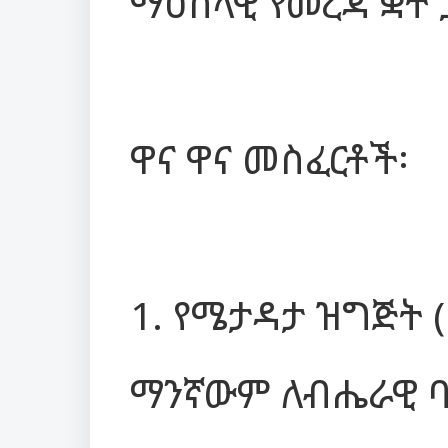
ማዕከላዊ የመረጃ ቋት
ዋና ዋና መስፈርቶች፡
1. የሜታዳታ ዝግጅት (
ማንኛውም ለብሔራዊ ባ