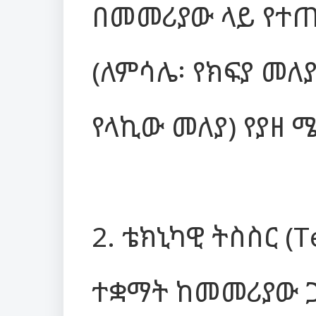
በመመሪያው ላይ የተጠ
(ለምሳሌ፡ የክፍያ መለ
የላኪው መለያ) የያዘ 
2. ቴክኒካዊ ትስስር (T
ተቋማት ከመመሪያው ጋ