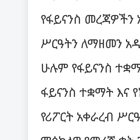
የፋይናንስ መረጃዎችን 
ሥርዓትን ለማዘመን አ
ሁሉም የፋይናንስ ተቋማ
ፋይናንስ ተቋማት እና የ
የሪፖርት አቀራረብ ሥር