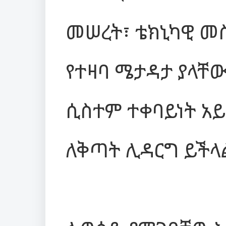
መሠረት፣ ቴክኒካዊ መ
የተዛባ ሜታዳታ ያላቸው
ሲስተም ተቀባይነት አ
ለቅጣት ሊዳርግ ይችላ