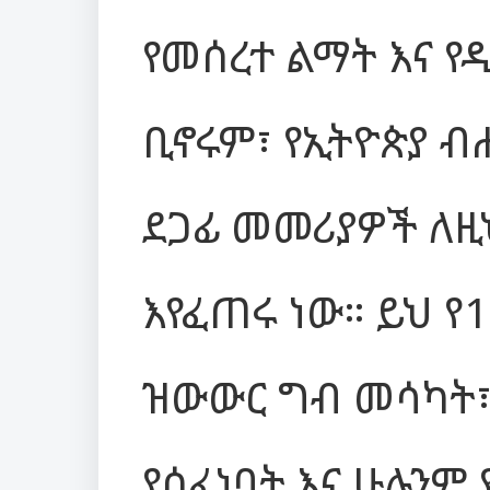
የመሰረተ ልማት እና የ
ቢኖሩም፣ የኢትዮጵያ 
ደጋፊ መመሪያዎች ለዚ
እየፈጠሩ ነው። ይህ የ
ዝውውር ግብ መሳካት፣
የሰፈነባት እና ሁሉንም 