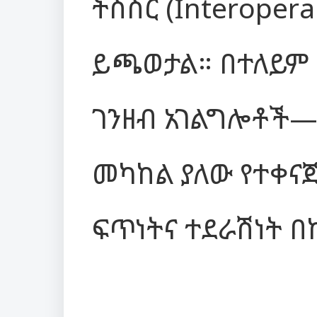
ትስስር (Interopera
ይጫወታል። በተለይም 
ገንዘብ አገልግሎቶች—
መካከል ያለው የተቀናጀ
ፍጥነትና ተደራሽነት 