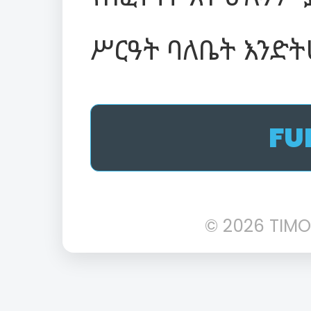
ሥርዓት ባለቤት እንድት
FU
© 2026 TIMO