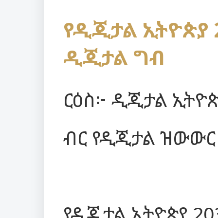
የዲጂታል ኢትዮጵያ 2
ዲጂታል ግብ
ርዕስ፦ ዲጂታል ኢትዮጵያ
ብር የዲጂታል ዝውውር
የዲጂታል ኢትዮጵያ 20