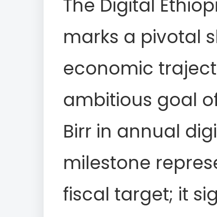
The Digital Ethio
marks a pivotal sh
economic trajecto
ambitious goal of 
Birr in annual digit
milestone repres
fiscal target; it si