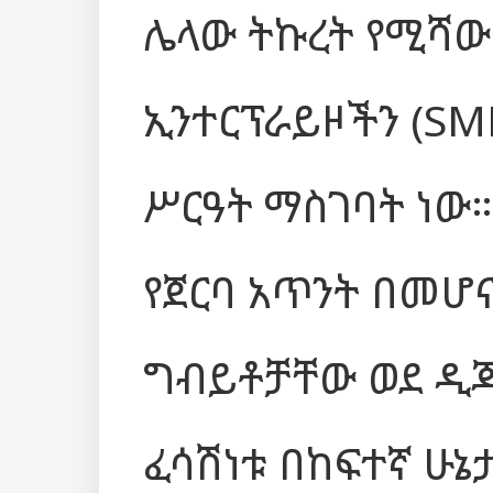
ሌላው ትኩረት የሚሻው 
ኢንተርፕራይዞችን (SM
ሥርዓት ማስገባት ነው
የጀርባ አጥንት በመሆና
ግብይቶቻቸው ወደ ዲጂ
ፈሳሽነቱ በከፍተኛ ሁኔ