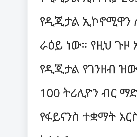
የዲጂታል ኢኮኖሚዋን 
ራዕይ ነው። የዚህ ጉዞ
የዲጂታል የገንዘብ ዝውውር
100 ትሪሊዮን ብር ማ
የፋይናንስ ተቋማት እር