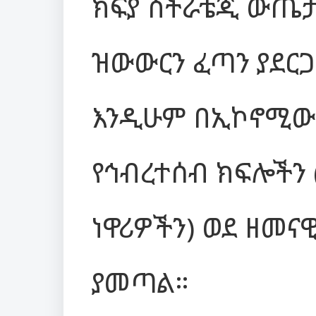
ክፍያ ስትራቴጂ ውጤታ
ዝውውርን ፈጣን ያደርጋ
እንዲሁም በኢኮኖሚው
የኅብረተሰብ ክፍሎችን 
ነዋሪዎችን) ወደ ዘመና
ያመጣል።