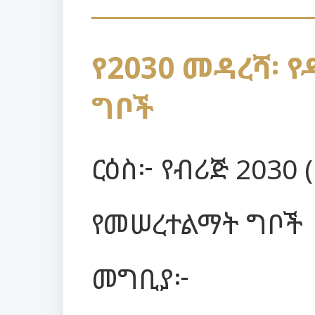
የ2030 መዳረሻ፡ 
ግቦች
ርዕስ፦ የብሪጅ 2030 
የመሠረተልማት ግቦች
መግቢያ፦