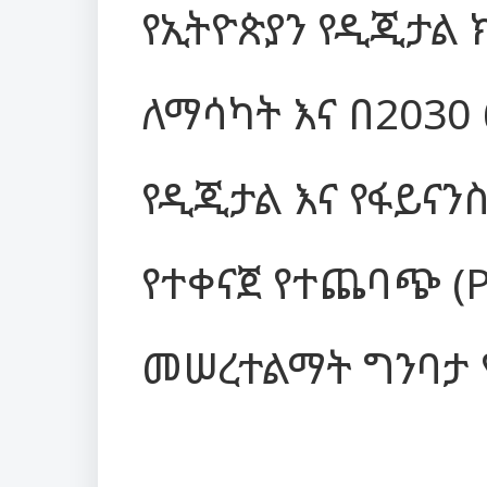
የኢትዮጵያን የዲጂታል 
ለማሳካት እና በ2030
የዲጂታል እና የፋይናን
የተቀናጀ የተጨባጭ (Ph
መሠረተልማት ግንባታ 