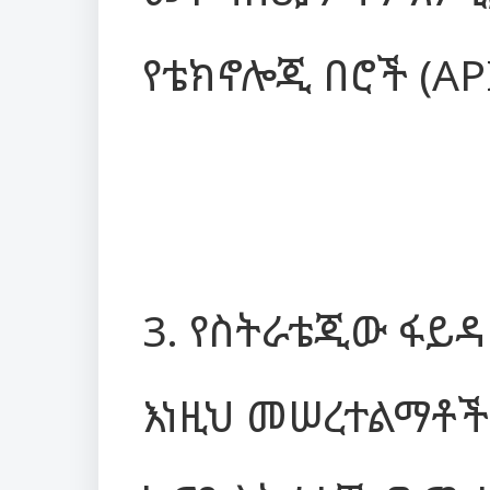
የቴክኖሎጂ በሮች (AP
3. የስትራቴጂው ፋይዳ
እነዚህ መሠረተልማቶች