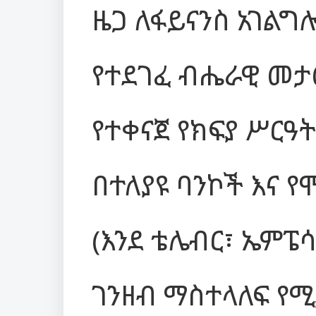
ዜጋ ለፋይናንስ አገል
የተደገፈ ብሔራዊ መታ
የተቀናጀ የክፍያ ሥርዓት 
በተለያዩ ባንኮች እና 
(እንደ ቴሌብር፣ ኤምፔ
ገንዘብ ማስተላለፍ የሚ