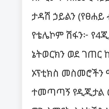
ታዳሽ ኃይልን (የፀሐይ
የቴሌኮም ሽፋን፦ የ4ጂ 
ኔትወርክን ወደ ገጠር 
ኦፕቲክስ መስመሮችን 
ተመጣጣኝ የዲጂታል 