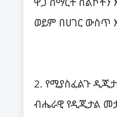
ዋጋ ስማርት ስልኮችን 
ወይም በሀገር ውስጥ 
2. የሚያስፈልጉ ዲጂ
ብሔራዊ የዲጂታል መታ