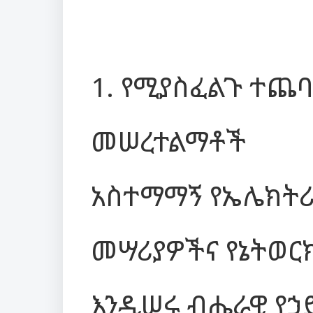
1. የሚያስፈልጉ ተጨባጭ
መሠረተልማቶች
አስተማማኝ የኤሌክትሪ
መሣሪያዎችና የኔትወር
እንዲሠሩ ብሔራዊ የኃ