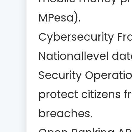
MPesa).
Cybersecurity F
Nationallevel da
Security Operati
protect citizens 
breaches.