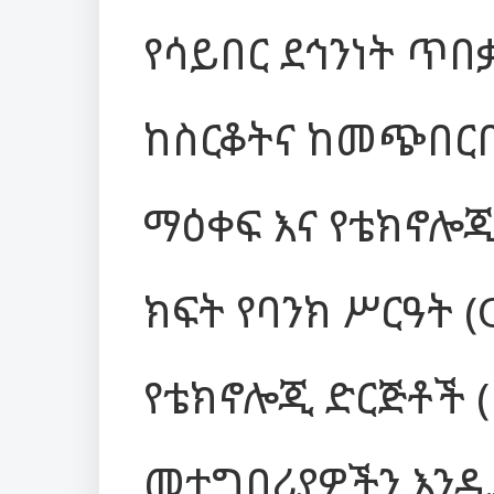
የሳይበር ደኅንነት ጥ
ከስርቆትና ከመጭበርበ
ማዕቀፍ እና የቴክኖሎ
ክፍት የባንክ ሥርዓት (
የቴክኖሎጂ ድርጅቶች (F
መተግበሪያዎችን እንዲ